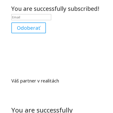
Odber noviniek
You are successfully subscribed!
Odoberať
Rešpektujeme Vaše súkromie
Váš partner v realitách
Odber noviniek
You are successfully