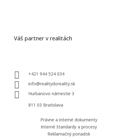
Váš partner v realitách
Kontakty

+421 944 524 034

info@realitydoreality.sk

Hurbanovo námestie 3
811 03 Bratislava
Dôležité odkazy
Právne a interné dokumenty
Interné štandardy a procesy
Reklamačný poriadok