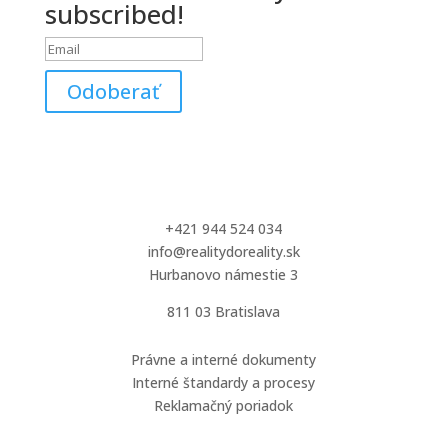
subscribed!
Odoberať
Rešpektujeme Vaše súkromie
Kontakty
+421 944 524 034
info@realitydoreality.sk
Hurbanovo námestie 3
811 03 Bratislava
Dôležité odkazy
Právne a interné dokumenty
Interné štandardy a procesy
Reklamačný poriadok